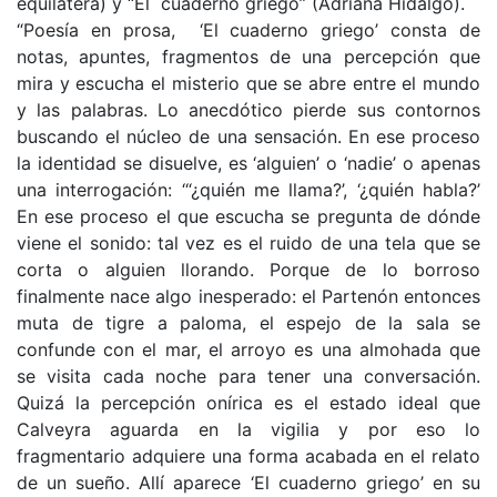
equilátera) y “El cuaderno griego” (Adriana Hidalgo).
“Poesía en prosa, ‘El cuaderno griego’ consta de
notas, apuntes, fragmentos de una percepción que
mira y escucha el misterio que se abre entre el mundo
y las palabras. Lo anecdótico pierde sus contornos
buscando el núcleo de una sensación. En ese proceso
la identidad se disuelve, es ‘alguien’ o ‘nadie’ o apenas
una interrogación: ‘“¿quién me llama?’, ‘¿quién habla?’
En ese proceso el que escucha se pregunta de dónde
viene el sonido: tal vez es el ruido de una tela que se
corta o alguien llorando. Porque de lo borroso
finalmente nace algo inesperado: el Partenón entonces
muta de tigre a paloma, el espejo de la sala se
confunde con el mar, el arroyo es una almohada que
se visita cada noche para tener una conversación.
Quizá la percepción onírica es el estado ideal que
Calveyra aguarda en la vigilia y por eso lo
fragmentario adquiere una forma acabada en el relato
de un sueño. Allí aparece ‘El cuaderno griego’ en su